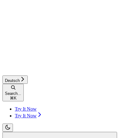
Deutsch
Search...
⌘
K
Try It Now
Try It Now