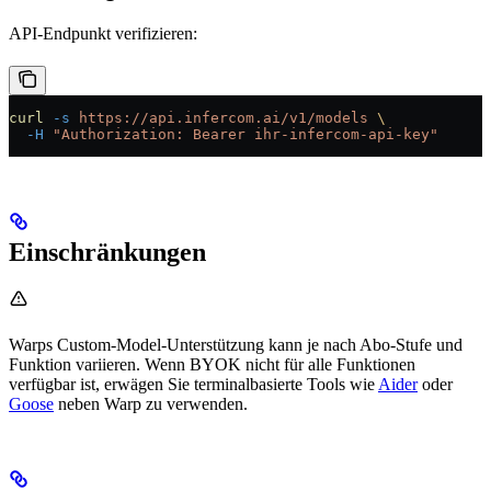
API-Endpunkt verifizieren:
curl
 -s
 https://api.infercom.ai/v1/models
 \
  -H
 "Authorization: Bearer ihr-infercom-api-key"
Einschränkungen
Warps Custom-Model-Unterstützung kann je nach Abo-Stufe und
Funktion variieren. Wenn BYOK nicht für alle Funktionen
verfügbar ist, erwägen Sie terminalbasierte Tools wie
Aider
oder
Goose
neben Warp zu verwenden.