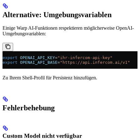
Alternative: Umgebungsvariablen
Einige Warp AI-Funktionen respektieren möglicherweise OpenAI-
Umgebungsvariablen:
export
 OPENAI_API_KEY
=
"ihr-infercom-api-key"
export
 OPENAI_API_BASE
=
"https://api.infercom.ai/v1"
Zu Ihrem Shell-Profil für Persistenz hinzufügen.
Fehlerbehebung
Custom Model nicht verfügbar