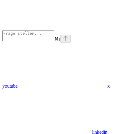
⌘
I
youtube
x
linkedin