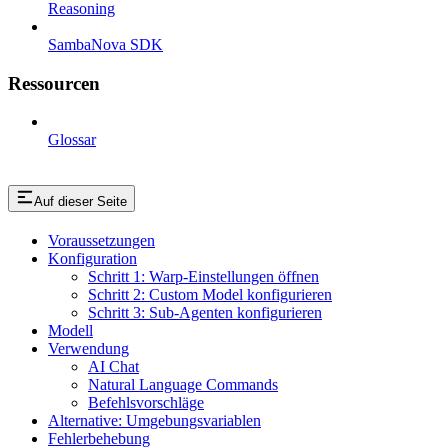
Reasoning
SambaNova SDK
Ressourcen
Glossar
Auf dieser Seite
Voraussetzungen
Konfiguration
Schritt 1: Warp-Einstellungen öffnen
Schritt 2: Custom Model konfigurieren
Schritt 3: Sub-Agenten konfigurieren
Modell
Verwendung
AI Chat
Natural Language Commands
Befehlsvorschläge
Alternative: Umgebungsvariablen
Fehlerbehebung