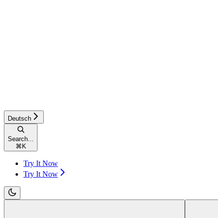
Deutsch
Search...
⌘
K
Try It Now
Try It Now