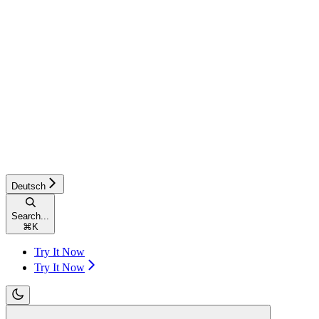
Deutsch
Search...
⌘
K
Try It Now
Try It Now