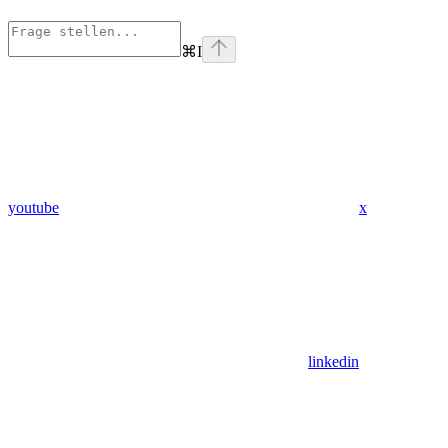
⌘
I
youtube
x
linkedin